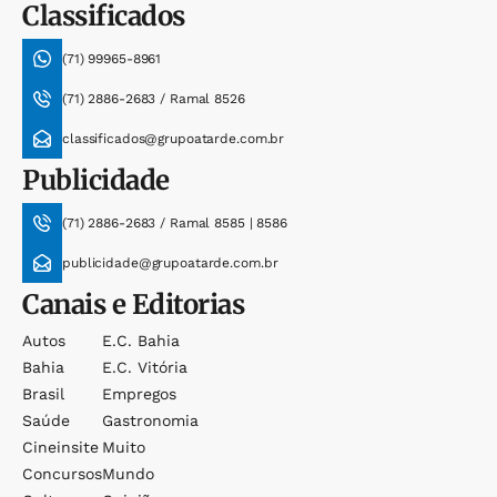
Classificados
(71) 99965-8961
(71) 2886-2683 / Ramal 8526
classificados@grupoatarde.com.br
Publicidade
(71) 2886-2683 / Ramal 8585 | 8586
publicidade@grupoatarde.com.br
Canais e Editorias
Autos
E.c. Bahia
Bahia
E.c. Vitória
Brasil
Empregos
Saúde
Gastronomia
Cineinsite
Muito
Concursos
Mundo