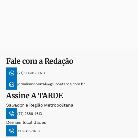
Fale com a Redação
(71) 99601-0020
jornalismoportal@grupoatarde.com.br
Assine
A TARDE
Salvador e Região Metropolitana
(71) 2886-1613
Demais localidades
71 2886-1613