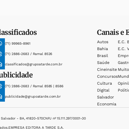
lassificados
Canais e 
Autos
E.c. 
(71) 99965-8961
Bahia
E.c. V
(71) 2886-2683 / Ramal 8526
Brasil
Empr
Saúde
Gast
classificados@grupoatarde.com.br
Cineinsite
Muit
ublicidade
Concursos
Mund
Cultura
Opini
(71) 2886-2683 / Ramal 8585 | 8586
Digital
Políti
publicidade@grupoatarde.com.br
Salvador
Economia
, Salvador - BA, 41820-570
CNPJ nº 15.111.297/0001-30
ados.
EMPRESA EDITORA A TARDE S.A.