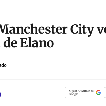
 Manchester City 
 de Elano
ado
Siga o
A TARDE
no
Google