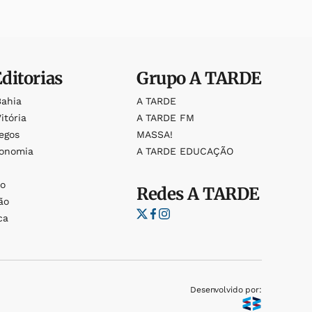
Editorias
Grupo
A TARDE
Bahia
A TARDE
itória
A TARDE FM
egos
MASSA!
ronomia
A TARDE EDUCAÇÃO
o
o
Redes
A TARDE
ão
ca
Desenvolvido por: