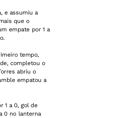
a, e assumiu a
mais que o
um empate por 1 a
o.
primeiro tempo,
rde, completou o
orres abriu o
ramble empatou a
 1 a 0, gol de
a 0 no lanterna