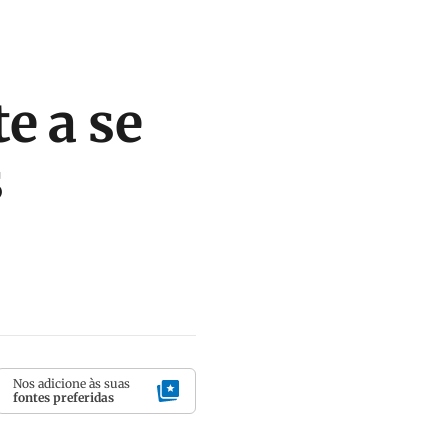
e a se
s
Nos adicione às suas
fontes preferidas