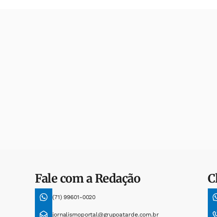
Fale com a Redação
C
(71) 99601-0020
jornalismoportal@grupoatarde.com.br