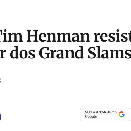
Tim Henman resist
r dos Grand Slam
E
Siga o
A TARDE
no
Google