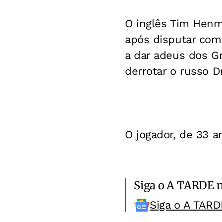
O inglês Tim Henm
após disputar com 
a dar adeus dos G
derrotar o russo D
O jogador, de 33 a
Siga o A TARDE 
Siga o A TARD