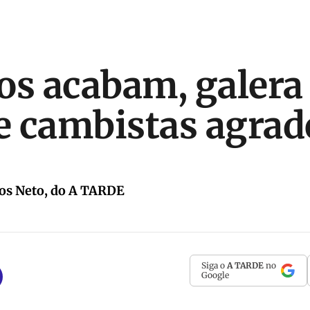
os acabam, galera
 e cambistas agra
os Neto, do A TARDE
Siga o
A TARDE
no
Google