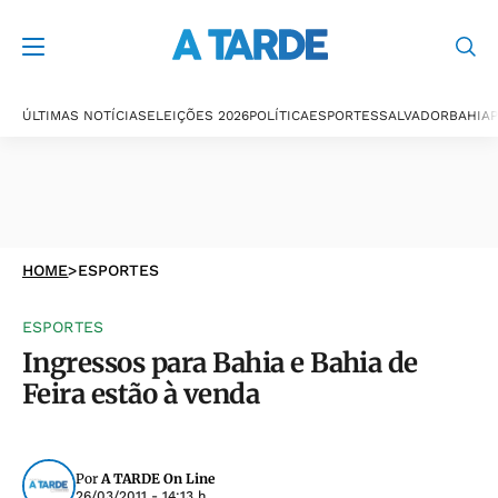
ÚLTIMAS NOTÍCIAS
ELEIÇÕES 2026
POLÍTICA
ESPORTES
SALVADOR
BAHIA
P
HOME
>
ESPORTES
ESPORTES
Ingressos para Bahia e Bahia de
Feira estão à venda
Por
A TARDE On Line
26/03/2011 - 14:13 h