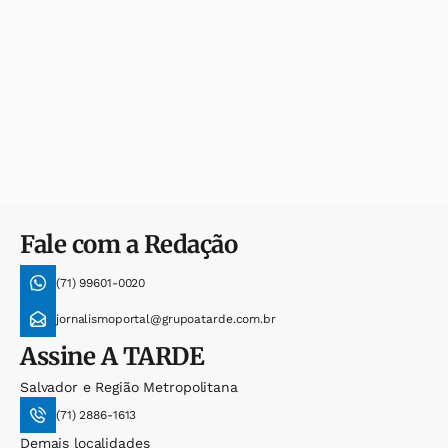
Fale com a Redação
(71) 99601-0020
jornalismoportal@grupoatarde.com.br
Assine
A TARDE
Salvador e Região Metropolitana
(71) 2886-1613
Demais localidades