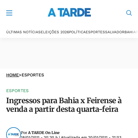
ÚLTIMAS NOTÍCIAS
ELEIÇÕES 2026
POLÍTICA
ESPORTES
SALVADOR
BAHIA
P
HOME
>
ESPORTES
ESPORTES
Ingressos para Bahia x Feirense à
venda a partir desta quarta-feira
Por
A TARDE On Line
18/01/2011 - 20:30 h
| Atualizada em
20/01/2011 - 21:03