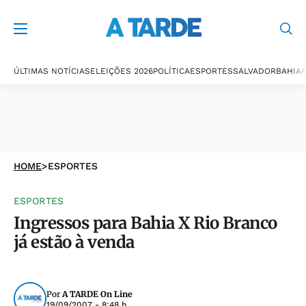
ÚLTIMAS NOTÍCIAS
ELEIÇÕES 2026
POLÍTICA
ESPORTES
SALVADOR
BAHIA
P
HOME
>
ESPORTES
ESPORTES
Ingressos para Bahia X Rio Branco
já estão à venda
Por
A TARDE On Line
19/09/2007 - 8:48 h