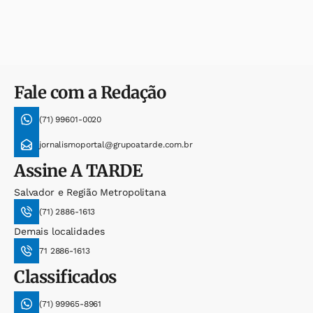
Fale com a Redação
(71) 99601-0020
jornalismoportal@grupoatarde.com.br
Assine
A TARDE
Salvador e Região Metropolitana
(71) 2886-1613
Demais localidades
71 2886-1613
Classificados
(71) 99965-8961