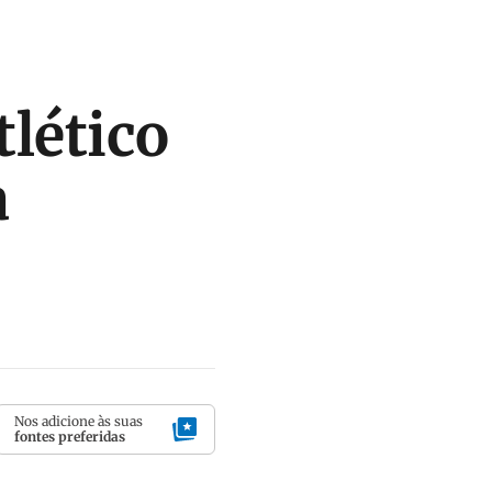
tlético
a
Nos adicione às suas
fontes preferidas