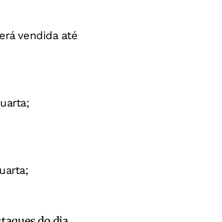
erá vendida até
uarta;
uarta;
staques do dia.