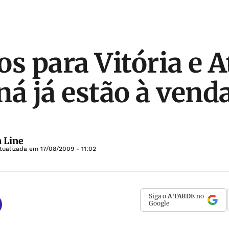
s para Vitória e A
ná já estão à vend
 Line
tualizada em
17/08/2009 - 11:02
Siga o
A TARDE
no
Google