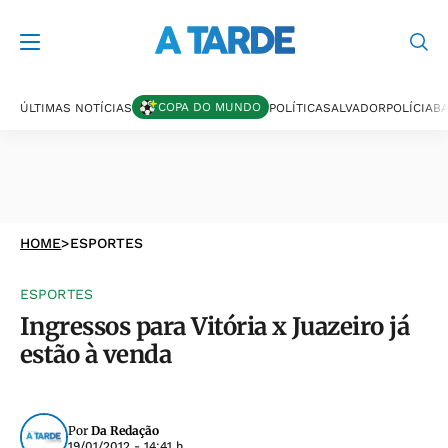
COPA DO MUNDO
ÚLTIMAS NOTÍCIAS
POLÍTICA
SALVADOR
POLÍCIA
BA
HOME
>
ESPORTES
ESPORTES
Ingressos para Vitória x Juazeiro já
estão à venda
Por
Da Redação
19/01/2012 - 14:41 h