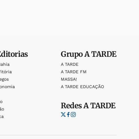
Editorias
Grupo
A TARDE
Bahia
A TARDE
itória
A TARDE FM
egos
MASSA!
ronomia
A TARDE EDUCAÇÃO
o
o
Redes
A TARDE
ão
ca