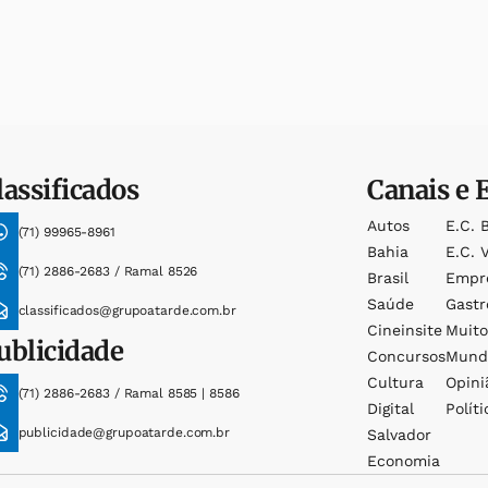
lassificados
Canais e 
Autos
E.c. 
(71) 99965-8961
Bahia
E.c. V
(71) 2886-2683 / Ramal 8526
Brasil
Empr
Saúde
Gast
classificados@grupoatarde.com.br
Cineinsite
Muit
ublicidade
Concursos
Mund
Cultura
Opini
(71) 2886-2683 / Ramal 8585 | 8586
Digital
Políti
publicidade@grupoatarde.com.br
Salvador
Economia