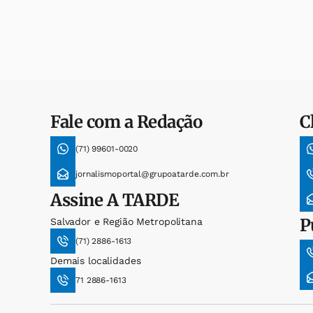
Fale com a Redação
C
(71) 99601-0020
jornalismoportal@grupoatarde.com.br
Assine
A TARDE
P
Salvador e Região Metropolitana
(71) 2886-1613
Demais localidades
71 2886-1613