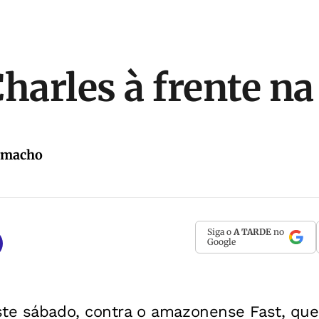
Charles à frente na
amacho
Siga o
A TARDE
no
Google
ste sábado, contra o amazonense Fast, que