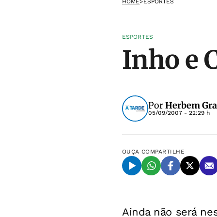
HOME
>
ESPORTES
ESPORTES
Inho e 
Por
Herbem Gr
05/09/2007 - 22:29 h
OUÇA
COMPARTILHE
Ainda não será ne