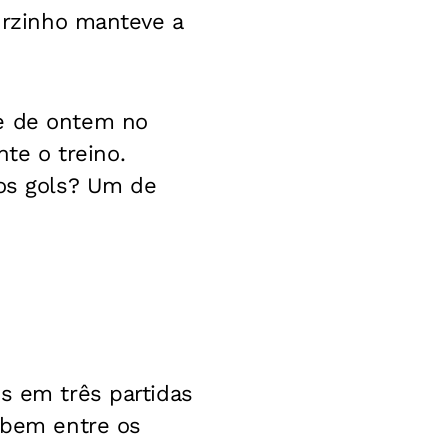
turzinho manteve a
 e de ontem no
nte o treino.
 os gols? Um de
s em três partidas
u bem entre os