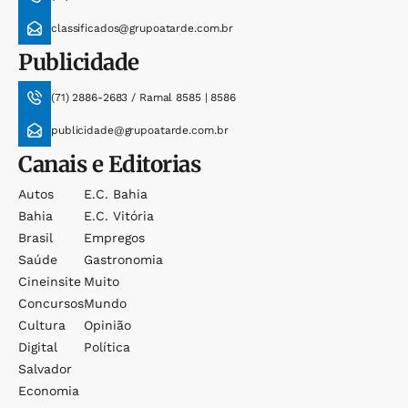
classificados@grupoatarde.com.br
Publicidade
(71) 2886-2683 / Ramal 8585 | 8586
publicidade@grupoatarde.com.br
Canais e Editorias
Autos
E.c. Bahia
Bahia
E.c. Vitória
Brasil
Empregos
Saúde
Gastronomia
Cineinsite
Muito
Concursos
Mundo
Cultura
Opinião
Digital
Política
Salvador
Economia