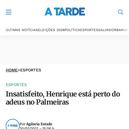
ÚLTIMAS NOTÍCIAS
ELEIÇÕES 2026
POLÍTICA
ESPORTES
SALVADOR
BAHIA
P
HOME
>
ESPORTES
ESPORTES
Insatisfeito, Henrique está perto do
adeus no Palmeiras
Por
Agência Estado
20/01/2012 - 15:56 h