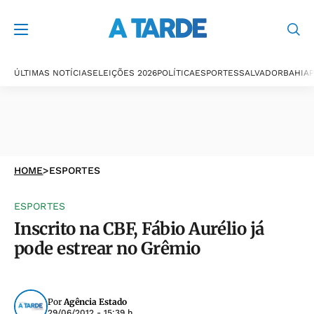
ÚLTIMAS NOTÍCIAS
ELEIÇÕES 2026
POLÍTICA
ESPORTES
SALVADOR
BAHIA
P
HOME
>
ESPORTES
ESPORTES
Inscrito na CBF, Fábio Aurélio já
pode estrear no Grêmio
Por
Agência Estado
29/06/2012 - 15:39 h