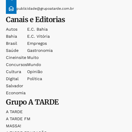
publicidade@grupoatarde.com.br
Canais e Editorias
Autos
E.c. Bahia
Bahia
E.c. Vitória
Brasil
Empregos
Saúde
Gastronomia
Cineinsite
Muito
Concursos
Mundo
Cultura
Opinião
Digital
Política
Salvador
Economia
Grupo
A TARDE
A TARDE
A TARDE FM
MASSA!