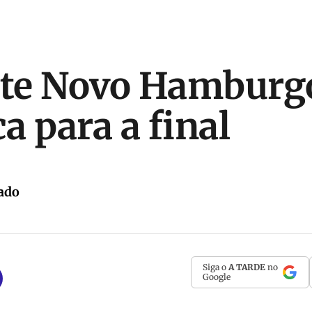
ate Novo Hamburgo
ca para a final
ado
Siga o
A TARDE
no
Google