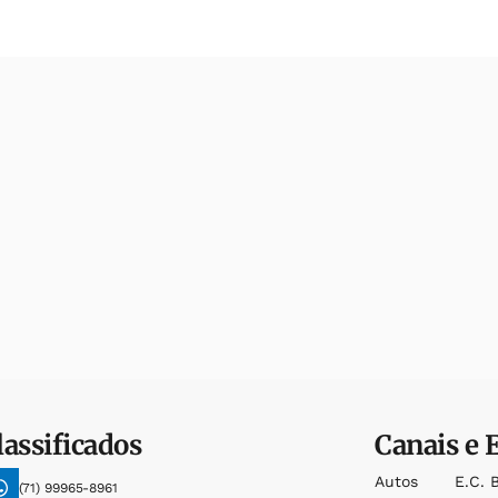
lassificados
Canais e 
Autos
E.c. 
(71) 99965-8961