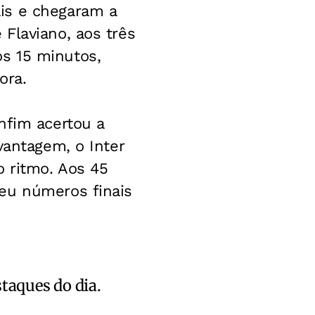
is e chegaram a
Flaviano, aos três
s 15 minutos,
ora.
nfim acertou a
vantagem, o Inter
o ritmo. Aos 45
eu números finais
staques do dia.