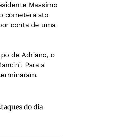
residente Massimo
ão cometera ato
 por conta de uma
mpo de Adriano, o
ancini. Para a
 terminaram.
staques do dia.