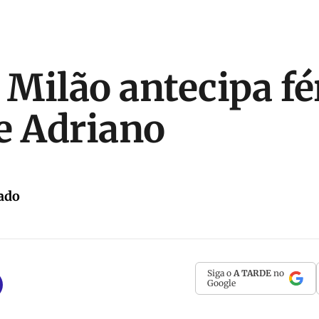
 Milão antecipa fé
e Adriano
ado
Siga o
A TARDE
no
Google