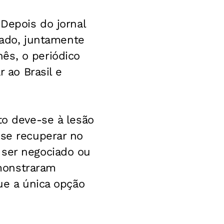
 Depois do jornal
gado, juntamente
ês, o periódico
r ao Brasil e
to deve-se à lesão
 se recuperar no
 ser negociado ou
monstraram
que a única opção