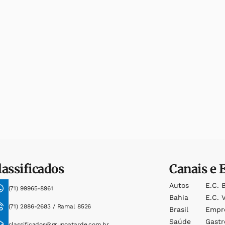
lassificados
Canais e 
Autos
E.c. 
(71) 99965-8961
Bahia
E.c. V
(71) 2886-2683 / Ramal 8526
Brasil
Empr
Saúde
Gast
classificados@grupoatarde.com.br