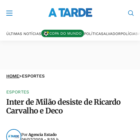
COPA DO MUNDO
ÚLTIMAS NOTÍCIAS
POLÍTICA
SALVADOR
POLÍCIA
BA
HOME
>
ESPORTES
ESPORTES
Inter de Milão desiste de Ricardo
Carvalho e Deco
Por
Agencia Estado
06/07/2009 - 9:55 h