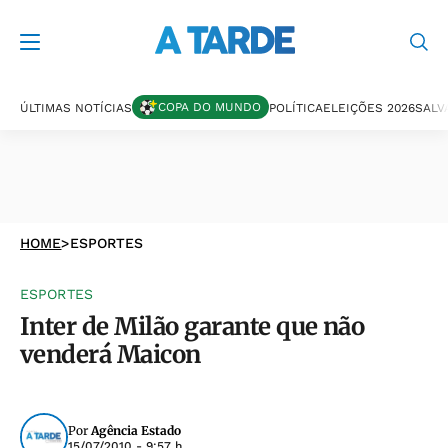
COPA DO MUNDO
ÚLTIMAS NOTÍCIAS
POLÍTICA
ELEIÇÕES 2026
SALV
HOME
>
ESPORTES
ESPORTES
Inter de Milão garante que não
venderá Maicon
Por
Agência Estado
15/07/2010 - 9:57 h