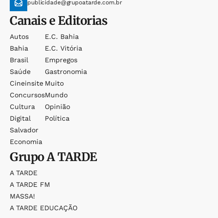
publicidade@grupoatarde.com.br
Canais e Editorias
Autos
E.c. Bahia
Bahia
E.c. Vitória
Brasil
Empregos
Saúde
Gastronomia
Cineinsite
Muito
Concursos
Mundo
Cultura
Opinião
Digital
Política
Salvador
Economia
Grupo
A TARDE
A TARDE
A TARDE FM
MASSA!
A TARDE EDUCAÇÃO