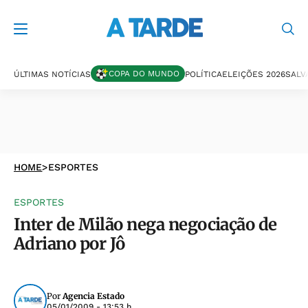
COPA DO MUNDO
ÚLTIMAS NOTÍCIAS
POLÍTICA
ELEIÇÕES 2026
SALV
HOME
>
ESPORTES
ESPORTES
Inter de Milão nega negociação de
Adriano por Jô
Por
Agencia Estado
05/01/2009 - 13:53 h