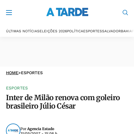
ÚLTIMAS NOTÍCIAS
ELEIÇÕES 2026
POLÍTICA
ESPORTES
SALVADOR
BAHIA
P
HOME
>
ESPORTES
ESPORTES
Inter de Milão renova com goleiro
brasileiro Júlio César
Por
Agencia Estado
31/05/2007 - 15:06 h