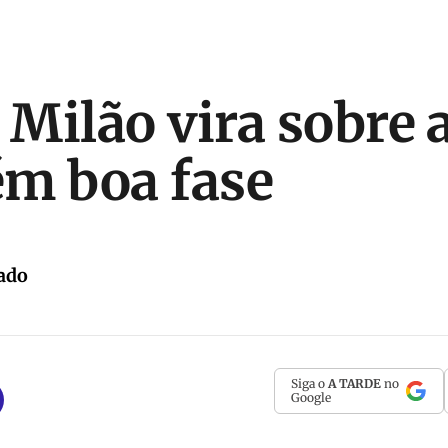
 Milão vira sobre 
m boa fase
ado
Siga o
A TARDE
no
Google