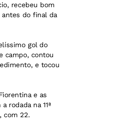
úcio, recebeu bom
 antes do final da
líssimo gol do
de campo, contou
pedimento, e tocou
Fiorentina e as
 a rodada na 11ª
, com 22.