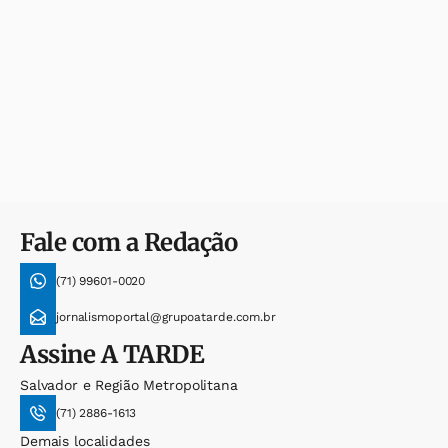
Fale com a Redação
(71) 99601-0020
jornalismoportal@grupoatarde.com.br
Assine
A TARDE
Salvador e Região Metropolitana
(71) 2886-1613
Demais localidades