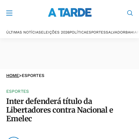
ÚLTIMAS NOTÍCIAS
ELEIÇÕES 2026
POLÍTICA
ESPORTES
SALVADOR
BAHIA
P
HOME
>
ESPORTES
ESPORTES
Inter defenderá título da
Libertadores contra Nacional e
Emelec