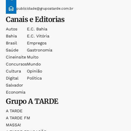
publicidade@grupoatarde.com.br
Canais e Editorias
Autos
E.c. Bahia
Bahia
E.c. Vitória
Brasil
Empregos
Saúde
Gastronomia
Cineinsite
Muito
Concursos
Mundo
Cultura
Opinião
Digital
Política
Salvador
Economia
Grupo
A TARDE
A TARDE
A TARDE FM
MASSA!