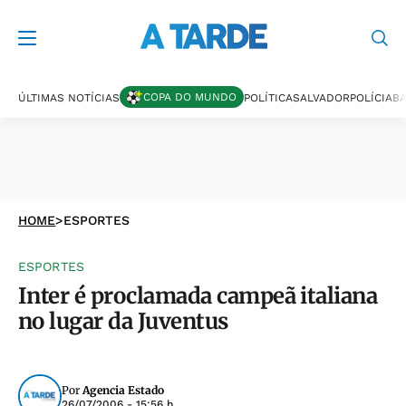
COPA DO MUNDO
ÚLTIMAS NOTÍCIAS
POLÍTICA
SALVADOR
POLÍCIA
BA
HOME
>
ESPORTES
ESPORTES
Inter é proclamada campeã italiana
no lugar da Juventus
Por
Agencia Estado
26/07/2006 - 15:56 h