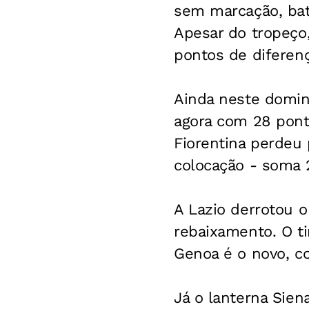
sem marcação, bate
Apesar do tropeço
pontos de diferenç
Ainda neste domin
agora com 28 ponto
Fiorentina perdeu p
colocação - soma 
A Lazio derrotou o
rebaixamento. O ti
Genoa é o novo, c
Já o lanterna Siena