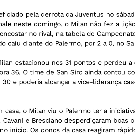
eficiado pela derrota da Juventus no sába
onale neste domingo, o Milan não fez a liç
ncostar no rival, na tabela do Campeonato
o caiu diante do Palermo, por 2 a 0, no Sa
ilan estacionou nos 31 pontos e perdeu a 
gora 36. O time de San Siro ainda contou 
30 e poderia alcançar a vice-liderança ca
asa, o Milan viu o Palermo ter a iniciativ
. Cavani e Bresciano desperdiçaram boas o
o no início. Os donos da casa reagiram rápid