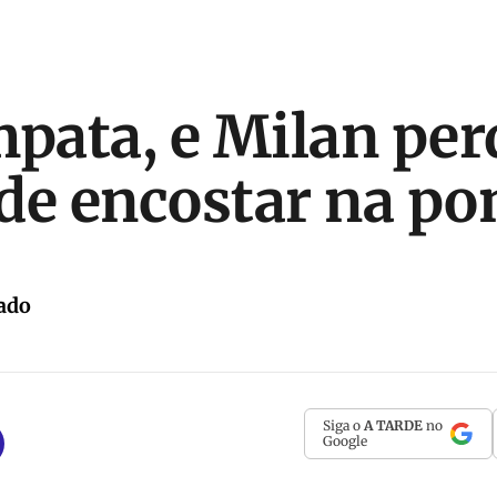
mpata, e Milan per
de encostar na po
ado
Siga o
A TARDE
no
Google