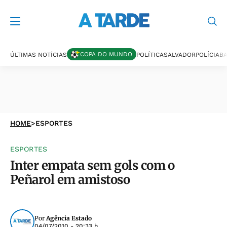
COPA DO MUNDO
ÚLTIMAS NOTÍCIAS
POLÍTICA
SALVADOR
POLÍCIA
BA
HOME
>
ESPORTES
ESPORTES
Inter empata sem gols com o
Peñarol em amistoso
Por
Agência Estado
04/07/2010 - 20:33 h