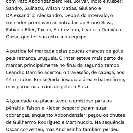
com Pato Abbondanzieri; Nei, Bolívar, Índio e Kleber;
Sandro, Guiñazu, Wilson Matias, Giuliano e
DAlessandro; Alecsandro. Depois do intervalo, o
treinador promoveu as entradas de Bruno Silva,
Fabiano Eller, Taison, Andrezinho, Leandro Damião e
Oscar, que fez sua estreia na equipe.
A partida foi marcada pelas poucas chances de gol e
pela retranca uruguaia. O Inter esteve mais perto de
marcar, principalmente no final do segundo tempo.
Leandro Damião acertou o travessão, de cabeça, aos
44 minutos. Em seguida, invadiu a área e bateu firme,
mas parou nas mãos do goleiro Sosa.
A igualdade no placar levou o amistoso para os
pênaltis. Taison e Kleber desperdiçaram suas
cobranças, enquanto Abbondanzieri pegou os chutes
de Guilhermo Rodríguez e Martinuccio. Na sequência,
Oscar converteu, mas Andrezinho também perdeu