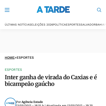
ÚLTIMAS NOTÍCIAS
ELEIÇÕES 2026
POLÍTICA
ESPORTES
SALVADOR
BAHIA
P
HOME
>
ESPORTES
ESPORTES
Inter ganha de virada do Caxias e é
bicampeão gaúcho
Por
Agência Estado
13/05/2012 - 18:51 h
| Atualizada em
13/05/2012 - 19:35