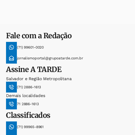
Fale com a Redação
(71) 99601-0020
jornalismoportal@grupoatarde.com.br
Assine
A TARDE
Salvador e Região Metropolitana
(71) 2886-1613
Demais localidades
71 2886-1613
Classificados
(71) 99965-8961