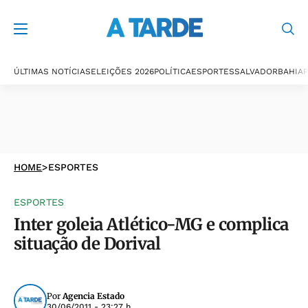
ÚLTIMAS NOTÍCIAS
ELEIÇÕES 2026
POLÍTICA
ESPORTES
SALVADOR
BAHIA
P
HOME
>
ESPORTES
ESPORTES
Inter goleia Atlético-MG e complica
situação de Dorival
Por
Agencia Estado
30/06/2011 - 23:27 h