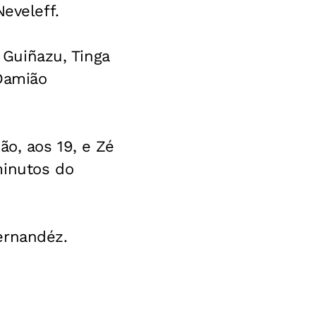
eveleff.
, Guiñazu, Tinga
 Damião
ão, aos 19, e Zé
minutos do
ernandéz.