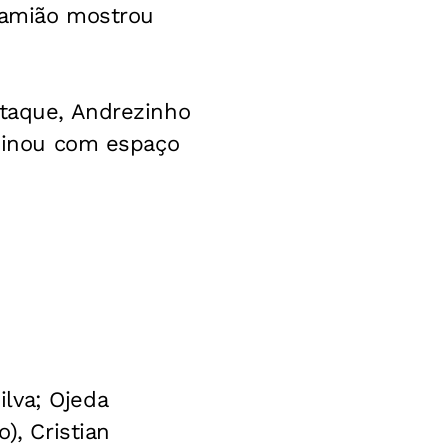
 Damião mostrou
ataque, Andrezinho
ominou com espaço
lva; Ojeda
), Cristian