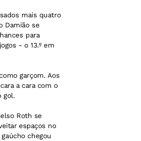
ssados mais quatro
ro Damião se
chances para
jogos - o 13.º em
 como garçom. Aos
 cara a cara com o
 gol.
Celso Roth se
veitar espaços no
e gaúcho chegou