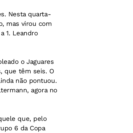
es. Nesta quarta-
do, mas virou com
a 1. Leandro
oleado o Jaguares
s, que têm seis. O
ainda não pontuou.
iltermann, agora no
quele que, pelo
grupo 6 da Copa