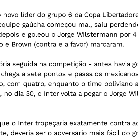
o novo líder do grupo 6 da Copa Libertador
 a equipe gaúcha começou mal, saiu perden
depois e goleou o Jorge Wilstermann por 4 
 e Brown (contra e a favor) marcaram.
ria seguida na competição - antes havia g
er chega a sete pontos e passa os mexicano
o, com quatro, enquanto o time boliviano 
 no dia 30, o Inter volta a pegar o Jorge W
ue o Inter tropeçaria exatamente contra a
, deveria ser o adversário mais fácil do 