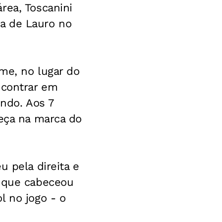
rea, Toscanini
a de Lauro no
ime, no lugar do
ncontrar em
endo. Aos 7
beça na marca do
u pela direita e
, que cabeceou
l no jogo - o