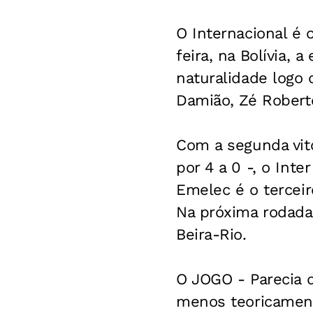
O Internacional é 
feira, na Bolívia,
naturalidade logo 
Damião, Zé Roberto
Com a segunda vitó
por 4 a 0 -, o Int
Emelec é o terceir
Na próxima rodada,
Beira-Rio.
O JOGO - Parecia q
menos teoricamente