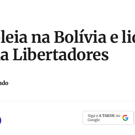
leia na Bolívia e l
a Libertadores
ado
Siga o
A TARDE
no
Google