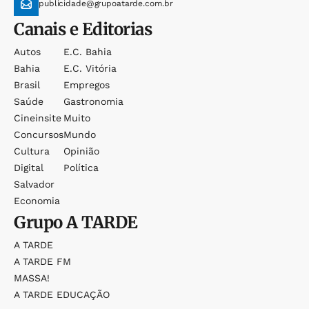
publicidade@grupoatarde.com.br
Canais e Editorias
Autos
E.c. Bahia
Bahia
E.c. Vitória
Brasil
Empregos
Saúde
Gastronomia
Cineinsite
Muito
Concursos
Mundo
Cultura
Opinião
Digital
Política
Salvador
Economia
Grupo
A TARDE
A TARDE
A TARDE FM
MASSA!
A TARDE EDUCAÇÃO