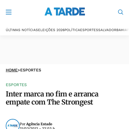
ÚLTIMAS NOTÍCIAS
ELEIÇÕES 2026
POLÍTICA
ESPORTES
SALVADOR
BAHIA
P
HOME
>
ESPORTES
ESPORTES
Inter marca no fim e arranca
empate com The Strongest
Por
Agência Estado
21/03/2012 - 22:03 h