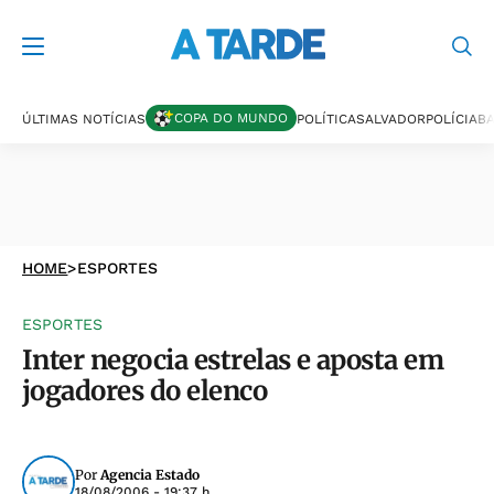
COPA DO MUNDO
ÚLTIMAS NOTÍCIAS
POLÍTICA
SALVADOR
POLÍCIA
BA
HOME
>
ESPORTES
ESPORTES
Inter negocia estrelas e aposta em
jogadores do elenco
Por
Agencia Estado
18/08/2006 - 19:37 h