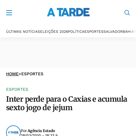
ÚLTIMAS NOTÍCIAS
ELEIÇÕES 2026
POLÍTICA
ESPORTES
SALVADOR
BAHIA
P
HOME
>
ESPORTES
ESPORTES
Inter perde para o Caxias e acumula
sexto jogo de jejum
Por
Agência Estado
28/03/2010 - 18:33 h