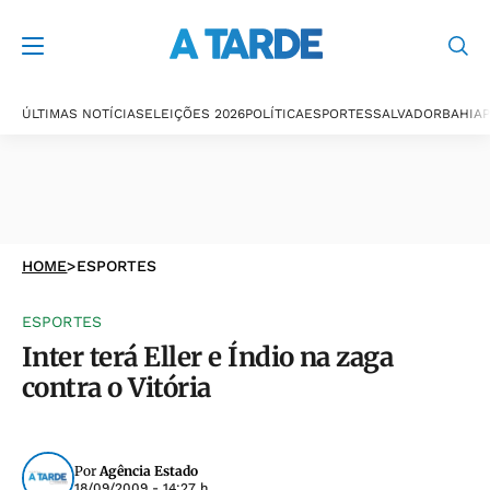
ÚLTIMAS NOTÍCIAS
ELEIÇÕES 2026
POLÍTICA
ESPORTES
SALVADOR
BAHIA
P
HOME
>
ESPORTES
ESPORTES
Inter terá Eller e Índio na zaga
contra o Vitória
Por
Agência Estado
18/09/2009 - 14:27 h