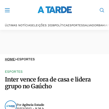
ÚLTIMAS NOTÍCIAS
ELEIÇÕES 2026
POLÍTICA
ESPORTES
SALVADOR
BAHIA
P
HOME
>
ESPORTES
ESPORTES
Inter vence fora de casa e lidera
grupo no Gaúcho
Por
Agência Estado
11/03/2012 - 9:36 h