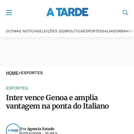
ÚLTIMAS NOTÍCIAS
ELEIÇÕES 2026
POLÍTICA
ESPORTES
SALVADOR
BAHIA
P
HOME
>
ESPORTES
ESPORTES
Inter vence Genoa e amplia
vantagem na ponta do Italiano
Por
Agencia Estado
07/03/2009 - 15:59 h