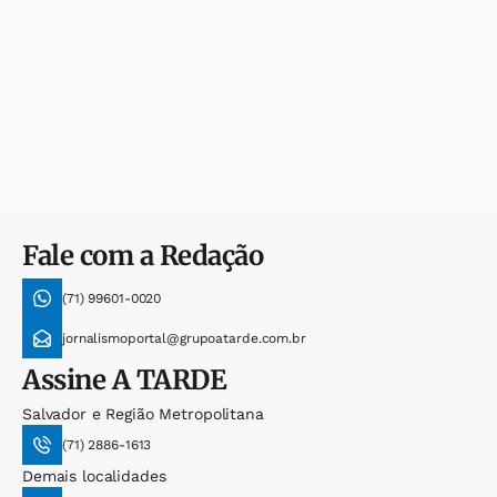
Fale com a Redação
(71) 99601-0020
jornalismoportal@grupoatarde.com.br
Assine
A TARDE
Salvador e Região Metropolitana
(71) 2886-1613
Demais localidades