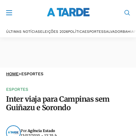
ÚLTIMAS NOTÍCIAS
ELEIÇÕES 2026
POLÍTICA
ESPORTES
SALVADOR
BAHIA
P
HOME
>
ESPORTES
ESPORTES
Inter viaja para Campinas sem
Guiñazu e Sorondo
Por
Agência Estado
13/07/2010 - 13:35 h