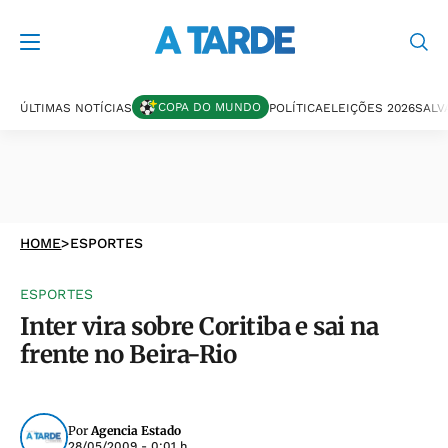
COPA DO MUNDO
ÚLTIMAS NOTÍCIAS
POLÍTICA
ELEIÇÕES 2026
SALV
HOME
>
ESPORTES
ESPORTES
Inter vira sobre Coritiba e sai na
frente no Beira-Rio
Por
Agencia Estado
28/05/2009 - 0:01 h