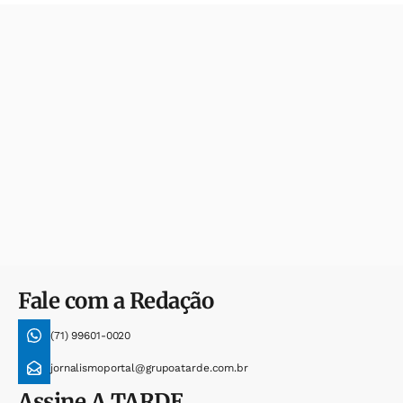
Fale com a Redação
(71) 99601-0020
jornalismoportal@grupoatarde.com.br
Assine
A TARDE