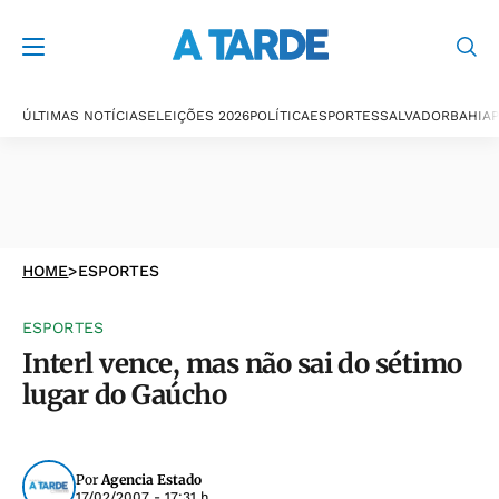
ÚLTIMAS NOTÍCIAS
ELEIÇÕES 2026
POLÍTICA
ESPORTES
SALVADOR
BAHIA
P
HOME
>
ESPORTES
ESPORTES
Interl vence, mas não sai do sétimo
lugar do Gaúcho
Por
Agencia Estado
17/02/2007 - 17:31 h