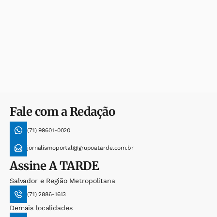
Fale com a Redação
(71) 99601-0020
jornalismoportal@grupoatarde.com.br
Assine
A TARDE
Salvador e Região Metropolitana
(71) 2886-1613
Demais localidades