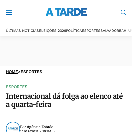
ÚLTIMAS NOTÍCIAS
ELEIÇÕES 2026
POLÍTICA
ESPORTES
SALVADOR
BAHIA
P
HOME
>
ESPORTES
ESPORTES
Internacional dá folga ao elenco até
a quarta-feira
Por
Agência Estado
12/09/2011 - 15:54 h