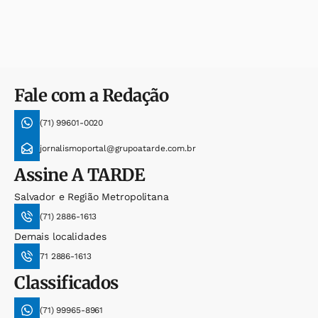
Fale com a Redação
(71) 99601-0020
jornalismoportal@grupoatarde.com.br
Assine
A TARDE
Salvador e Região Metropolitana
(71) 2886-1613
Demais localidades
71 2886-1613
Classificados
(71) 99965-8961