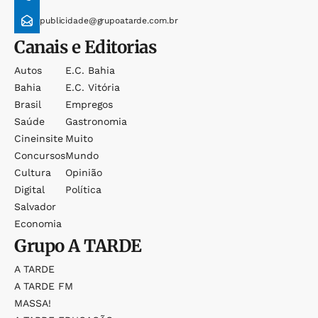
publicidade@grupoatarde.com.br
Canais e Editorias
Autos
E.c. Bahia
Bahia
E.c. Vitória
Brasil
Empregos
Saúde
Gastronomia
Cineinsite
Muito
Concursos
Mundo
Cultura
Opinião
Digital
Política
Salvador
Economia
Grupo
A TARDE
A TARDE
A TARDE FM
MASSA!