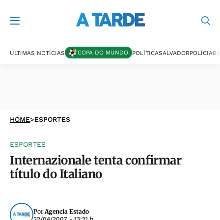
COPA DO MUNDO
ÚLTIMAS NOTÍCIAS
POLÍTICA
SALVADOR
POLÍCIA
BA
HOME
>
ESPORTES
ESPORTES
Internazionale tenta confirmar
título do Italiano
Por
Agencia Estado
22/04/2007 - 13:21 h