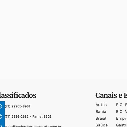
lassificados
Canais e 
Autos
E.c. 
(71) 99965-8961
Bahia
E.c. V
(71) 2886-2683 / Ramal 8526
Brasil
Empr
Saúde
Gast
classificados@grupoatarde.com.br