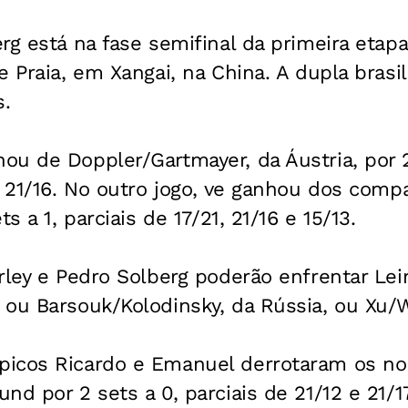
rg está na fase semifinal da primeira etapa
 Praia, em Xangai, na China. A dupla brasile
s.
ou de Doppler/Gartmayer, da Áustria, por 
e 21/16. No outro jogo, ve ganhou dos compa
s a 1, parciais de 17/21, 21/16 e 15/13.
arley e Pedro Solberg poderão enfrentar L
 ou Barsouk/Kolodinsky, da Rússia, ou Xu/W
picos Ricardo e Emanuel derrotaram os n
nd por 2 sets a 0, parciais de 21/12 e 21/