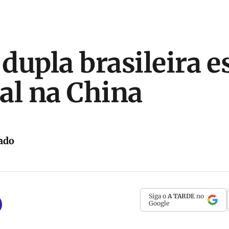
 dupla brasileira e
al na China
ado
Siga o
A TARDE
no
Google