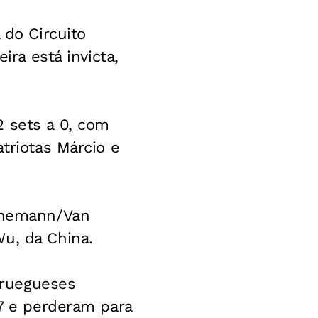
 do Circuito
ira está invicta,
2 sets a 0, com
triotas Márcio e
einemann/Van
u, da China.
oruegueses
17 e perderam para