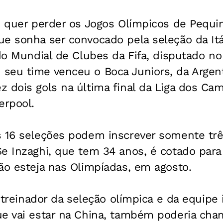
o quer perder os Jogos Olímpicos de Pequi
e sonha ser convocado pela seleção da Itá
 do Mundial de Clubes da Fifa, disputado n
eu time venceu o Boca Juniors, da Argenti
z dois gols na última final da Liga dos C
erpool.
s 16 seleções podem inscrever somente tr
Se Inzaghi, que tem 34 anos, é cotado par
ão esteja nas Olimpíadas, em agosto.
, treinador da seleção olímpica e da equipe 
ue vai estar na China, também poderia cha