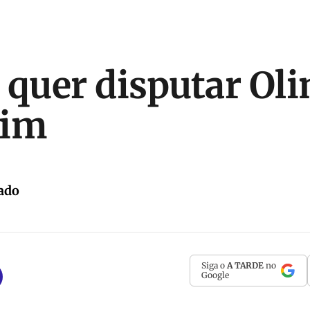
 quer disputar Ol
uim
ado
Siga o
A TARDE
no
Google