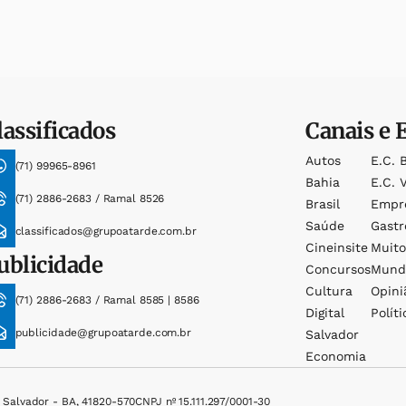
lassificados
Canais e 
Autos
E.c. 
(71) 99965-8961
Bahia
E.c. V
(71) 2886-2683 / Ramal 8526
Brasil
Empr
Saúde
Gast
classificados@grupoatarde.com.br
Cineinsite
Muit
ublicidade
Concursos
Mund
Cultura
Opini
(71) 2886-2683 / Ramal 8585 | 8586
Digital
Políti
publicidade@grupoatarde.com.br
Salvador
Economia
, Salvador - BA, 41820-570
CNPJ nº 15.111.297/0001-30