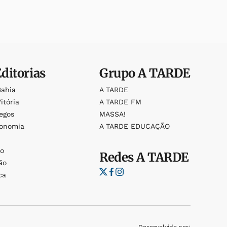
Editorias
Grupo
A TARDE
Bahia
A TARDE
itória
A TARDE FM
egos
MASSA!
ronomia
A TARDE EDUCAÇÃO
o
o
Redes
A TARDE
ão
ca
Desenvolvido por: