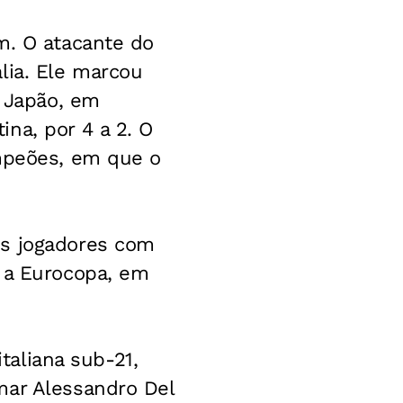
m. O atacante do
lia. Ele marcou
o Japão, em
na, por 4 a 2. O
ampeões, em que o
ês jogadores com
a a Eurocopa, em
italiana sub-21,
mar Alessandro Del