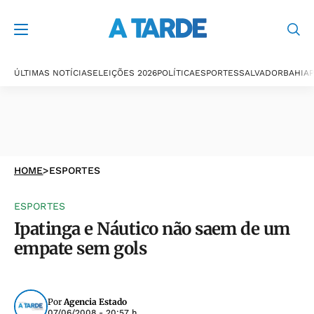
ÚLTIMAS NOTÍCIAS
ELEIÇÕES 2026
POLÍTICA
ESPORTES
SALVADOR
BAHIA
P
HOME
>
ESPORTES
ESPORTES
Ipatinga e Náutico não saem de um
empate sem gols
Por
Agencia Estado
07/06/2008 - 20:57 h