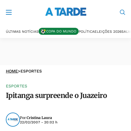
COPA DO MUNDO
ÚLTIMAS NOTÍCIAS
POLÍTICA
ELEIÇÕES 2026
SALV
HOME
>
ESPORTES
ESPORTES
Ipitanga surpreende o Juazeiro
Por
Cristina Laura
22/02/2007 - 20:02 h