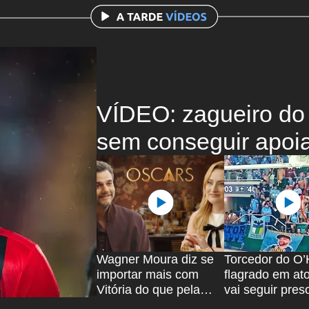
VÍDEO: zagueiro do 
sem conseguir apoia
Wagner Moura diz se
Torcedor do O’
importar mais com
flagrado em ato
Vitória do que pela
vai seguir pres
Seleção Brasileira
Bahia