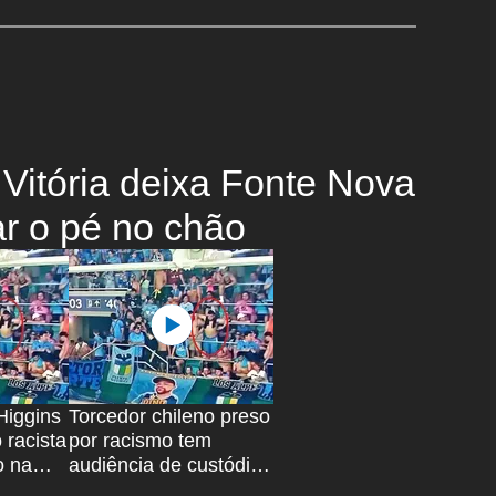
Vitória deixa Fonte Nova
r o pé no chão
Higgins
Torcedor chileno preso
 racista
por racismo tem
o na
audiência de custódia
marcada