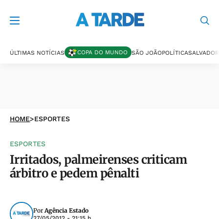
COPA DO MUNDO
ÚLTIMAS NOTÍCIAS
SÃO JOÃO
POLÍTICA
SALVADOR
HOME
>
ESPORTES
ESPORTES
Irritados, palmeirenses criticam
árbitro e pedem pênalti
Por
Agência Estado
27/05/2012 - 21:15 h