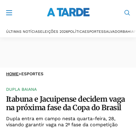
ÚLTIMAS NOTÍCIAS
ELEIÇÕES 2026
POLÍTICA
ESPORTES
SALVADOR
BAHIA
P
HOME
>
ESPORTES
DUPLA BAIANA
Itabuna e Jacuipense decidem vaga
na próxima fase da Copa do Brasil
Dupla entra em campo nesta quarta-feira, 28,
visando garantir vaga na 2ª fase da competição