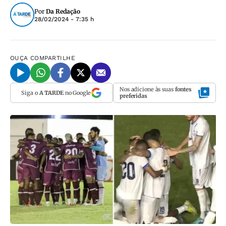
Por
Da Redação
28/02/2024 - 7:35 h
OUÇA
COMPARTILHE
Nos adicione às suas
fontes
Siga o
A TARDE
no Google
preferidas