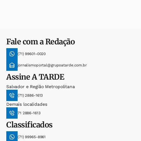
Fale com a Redação
(71) 99601-0020
jornalismoportal@grupoatarde.com.br
Assine
A TARDE
Salvador e Região Metropolitana
(71) 2886-1613
Demais localidades
71 2886-1613
Classificados
(71) 99965-8961