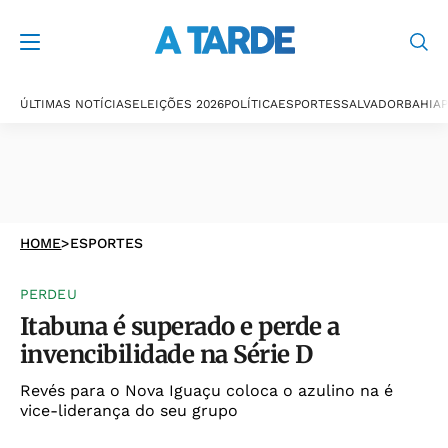
ÚLTIMAS NOTÍCIAS
ELEIÇÕES 2026
POLÍTICA
ESPORTES
SALVADOR
BAHIA
P
HOME
>
ESPORTES
PERDEU
Itabuna é superado e perde a
invencibilidade na Série D
Revés para o Nova Iguaçu coloca o azulino na é
vice-liderança do seu grupo