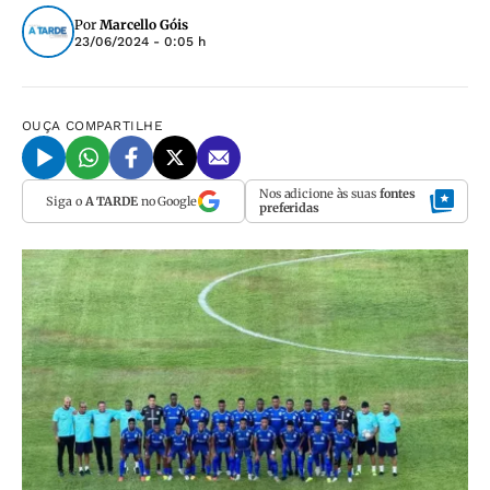
Por
Marcello Góis
23/06/2024 - 0:05 h
OUÇA
COMPARTILHE
Nos adicione às suas
fontes
Siga o
A TARDE
no Google
preferidas