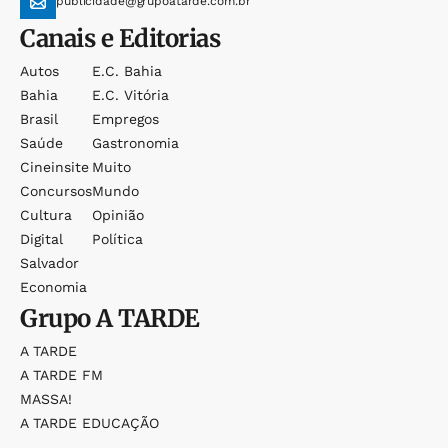
publicidade@grupoatarde.com.br
Canais e Editorias
Autos
E.c. Bahia
Bahia
E.c. Vitória
Brasil
Empregos
Saúde
Gastronomia
Cineinsite
Muito
Concursos
Mundo
Cultura
Opinião
Digital
Política
Salvador
Economia
Grupo
A TARDE
A TARDE
A TARDE FM
MASSA!
A TARDE EDUCAÇÃO