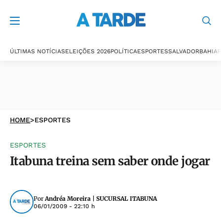
ÚLTIMAS NOTÍCIAS
ELEIÇÕES 2026
POLÍTICA
ESPORTES
SALVADOR
BAHIA
P
HOME
>
ESPORTES
ESPORTES
Itabuna treina sem saber onde jogar
Por
Andréa Moreira | SUCURSAL ITABUNA
06/01/2009 - 22:10 h